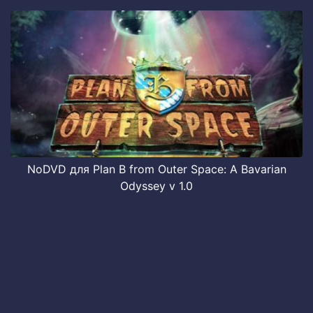
NoDVD для Plan B from Outer Space: A Bavarian
Odyssey v 1.0