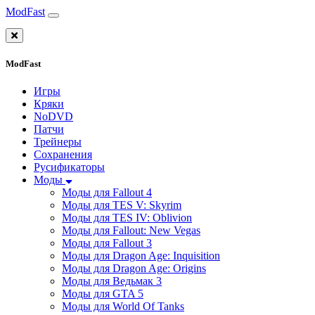
ModFast
ModFast
Игры
Кряки
NoDVD
Патчи
Трейнеры
Сохранения
Русификаторы
Моды
Моды для Fallout 4
Моды для TES V: Skyrim
Моды для TES IV: Oblivion
Моды для Fallout: New Vegas
Моды для Fallout 3
Моды для Dragon Age: Inquisition
Моды для Dragon Age: Origins
Моды для Ведьмак 3
Моды для GTA 5
Моды для World Of Tanks