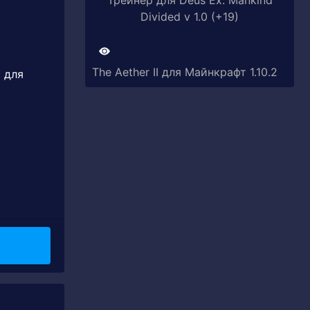
Трейнер для Deus Ex: Mankind
Divided v 1.0 (+19)
The Aether II для Майнкрафт 1.10.2
т для