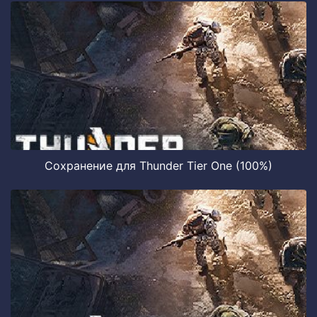
Сохранение для Thunder Tier One (100%)