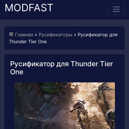
MODFAST
Главная
»
Русификаторы
» Русификатор для
Thunder Tier One
Русификатор для Thunder Tier
One