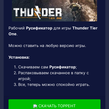
Рабочий
Русификатор
для игры
Thunder Tier
One
.
Можно ставить на любую версию игры.
Установка:
Скачиваем сам
Русификатор
;
Распаковываем скачанное в папку с
игрой;
Все, теперь можно спокойно играть.
СКАЧАТЬ ТОРРЕНТ