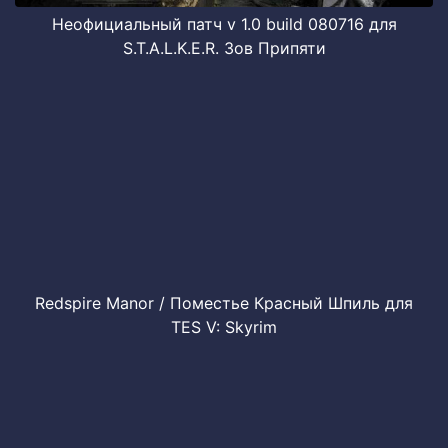
Неофициальный патч v 1.0 build 080716 для
S.T.A.L.K.E.R. Зов Припяти
Redspire Manor / Поместье Красный Шпиль для
TES V: Skyrim