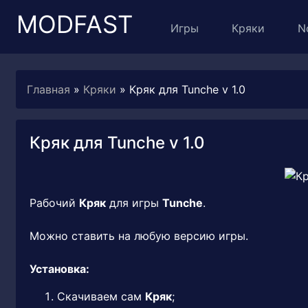
MODFAST
Игры
Кряки
N
Главная
»
Кряки
» Кряк для Tunche v 1.0
Кряк для Tunche v 1.0
Рабочий
Кряк
для игры
Tunche
.
Можно ставить на любую версию игры.
Установка:
Скачиваем сам
Кряк
;