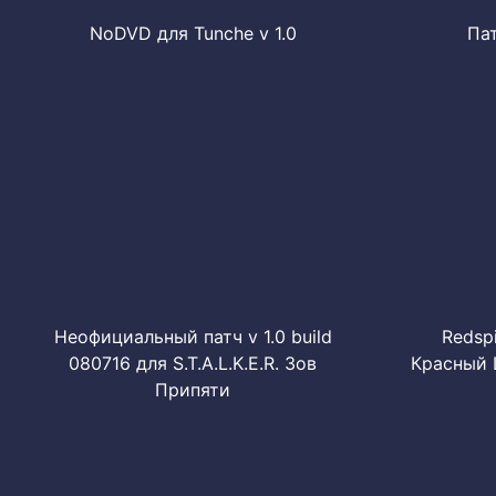
NoDVD для Tunche v 1.0
Пат
Неофициальный патч v 1.0 build
Redsp
080716 для S.T.A.L.K.E.R. Зов
Красный 
Припяти