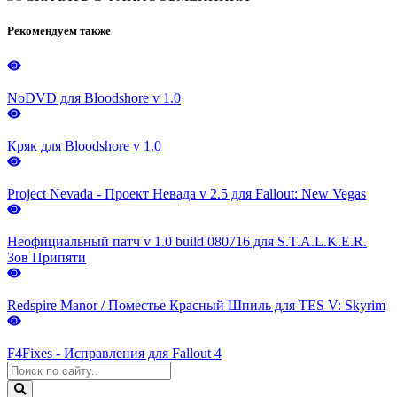
Рекомендуем также
NoDVD для Bloodshore v 1.0
Кряк для Bloodshore v 1.0
Project Nevada - Проект Невада v 2.5 для Fallout: New Vegas
Неофициальный патч v 1.0 build 080716 для S.T.A.L.K.E.R.
Зов Припяти
Redspire Manor / Поместье Красный Шпиль для TES V: Skyrim
F4Fixes - Исправления для Fallout 4