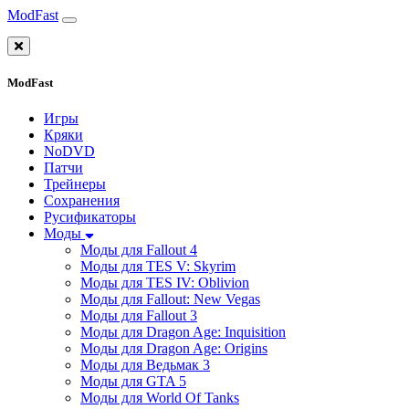
ModFast
ModFast
Игры
Кряки
NoDVD
Патчи
Трейнеры
Сохранения
Русификаторы
Моды
Моды для Fallout 4
Моды для TES V: Skyrim
Моды для TES IV: Oblivion
Моды для Fallout: New Vegas
Моды для Fallout 3
Моды для Dragon Age: Inquisition
Моды для Dragon Age: Origins
Моды для Ведьмак 3
Моды для GTA 5
Моды для World Of Tanks