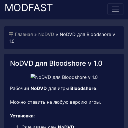
MODFAST
Главная
»
NoDVD
» NoDVD для Bloodshore v
1.0
NoDVD для Bloodshore v 1.0
Рабочий
NoDVD
для игры
Bloodshore
.
Можно ставить на любую версию игры.
Установка:
Скачиваем сам
NoDVD
;