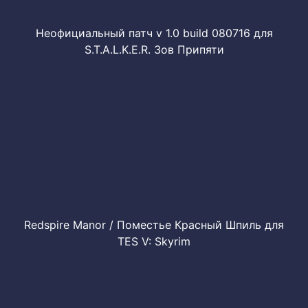
Неофициальный патч v 1.0 build 080716 для
S.T.A.L.K.E.R. Зов Припяти
Redspire Manor / Поместье Красный Шпиль для
TES V: Skyrim