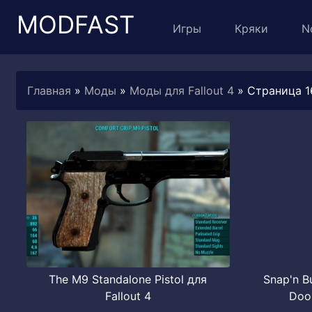
MODFAST
Игры
Кряки
N
Главная
»
Моды
»
Моды для Fallout 4
» Страница 1
The M9 Standalone Pistol для
Snap'n B
Fallout 4
Door