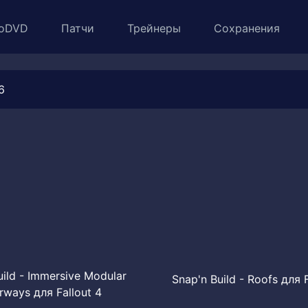
oDVD
Патчи
Трейнеры
Сохранения
6
uild - Immersive Modular
Snap'n Build - Roofs для F
ways для Fallout 4