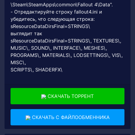
\Steam\SteamApps\common\Fallout 4\Data".
- Отредактируйте строку fallout4.ini и
убедитесь, что следующая строка:
sResourceDataDirsFinal=STRINGS\
выглядит так
sResourceDataDirsFinal=STRINGS\, TEXTURES\,
MUSIC\, SOUND\, INTERFACE\, MESHES\,
PROGRAMS\, MATERIALS\, LODSETTINGS\, VIS\,
MISC\,
SCRIPTS\, SHADERFX\
СКАЧАТЬ ТОРРЕНТ
СКАЧАТЬ С ФАЙЛООБМЕННИКА