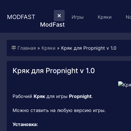
MODFAST
Игры
Кряки
N
ModFast
Главная
»
Кряки
» Кряк для Propnight v 1.0
Кряк для Propnight v 1.0
Рабочий
Кряк
для игры
Propnight
.
Можно ставить на любую версию игры.
Установка: