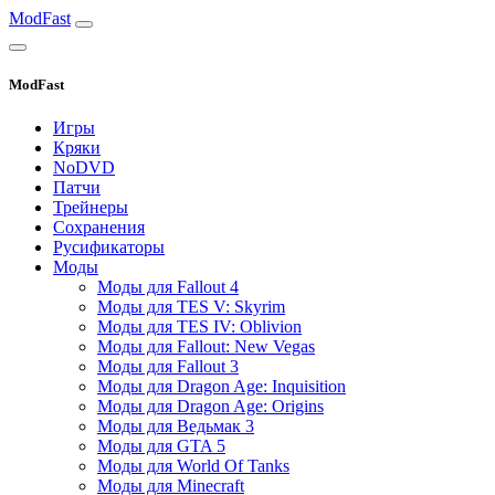
ModFast
ModFast
Игры
Кряки
NoDVD
Патчи
Трейнеры
Сохранения
Русификаторы
Моды
Моды для Fallout 4
Моды для TES V: Skyrim
Моды для TES IV: Oblivion
Моды для Fallout: New Vegas
Моды для Fallout 3
Моды для Dragon Age: Inquisition
Моды для Dragon Age: Origins
Моды для Ведьмак 3
Моды для GTA 5
Моды для World Of Tanks
Моды для Minecraft