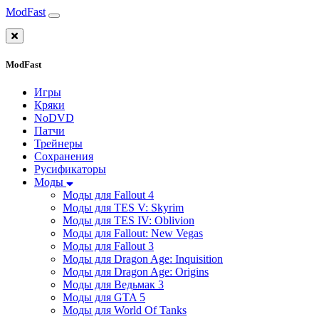
ModFast
ModFast
Игры
Кряки
NoDVD
Патчи
Трейнеры
Сохранения
Русификаторы
Моды
Моды для Fallout 4
Моды для TES V: Skyrim
Моды для TES IV: Oblivion
Моды для Fallout: New Vegas
Моды для Fallout 3
Моды для Dragon Age: Inquisition
Моды для Dragon Age: Origins
Моды для Ведьмак 3
Моды для GTA 5
Моды для World Of Tanks