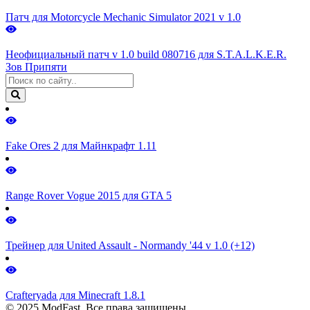
Патч для Motorcycle Mechanic Simulator 2021 v 1.0
Неофициальный патч v 1.0 build 080716 для S.T.A.L.K.E.R.
Зов Припяти
Fake Ores 2 для Майнкрафт 1.11
Range Rover Vogue 2015 для GTA 5
Трейнер для United Assault - Normandy '44 v 1.0 (+12)
Crafteryada для Minecraft 1.8.1
© 2025 ModFast. Все права защищены