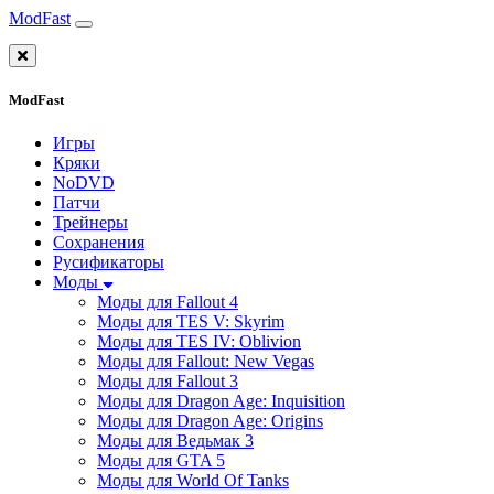
ModFast
ModFast
Игры
Кряки
NoDVD
Патчи
Трейнеры
Сохранения
Русификаторы
Моды
Моды для Fallout 4
Моды для TES V: Skyrim
Моды для TES IV: Oblivion
Моды для Fallout: New Vegas
Моды для Fallout 3
Моды для Dragon Age: Inquisition
Моды для Dragon Age: Origins
Моды для Ведьмак 3
Моды для GTA 5
Моды для World Of Tanks