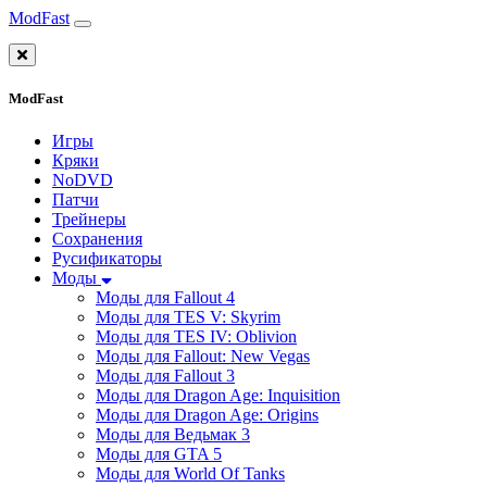
ModFast
ModFast
Игры
Кряки
NoDVD
Патчи
Трейнеры
Сохранения
Русификаторы
Моды
Моды для Fallout 4
Моды для TES V: Skyrim
Моды для TES IV: Oblivion
Моды для Fallout: New Vegas
Моды для Fallout 3
Моды для Dragon Age: Inquisition
Моды для Dragon Age: Origins
Моды для Ведьмак 3
Моды для GTA 5
Моды для World Of Tanks