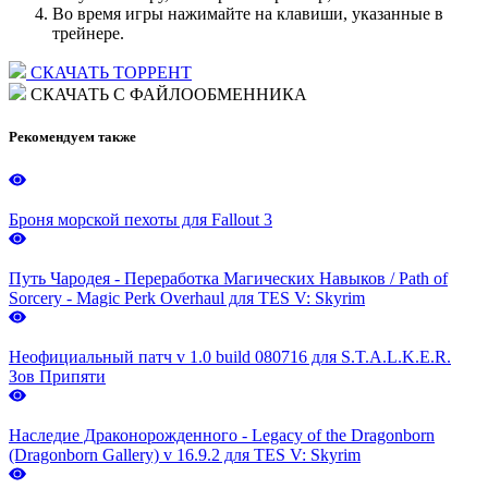
Во время игры нажимайте на клавиши, указанные в
трейнере.
СКАЧАТЬ ТОРРЕНТ
СКАЧАТЬ С ФАЙЛООБМЕННИКА
Рекомендуем также
Броня морской пехоты для Fallout 3
Путь Чародея - Переработка Магических Навыков / Path of
Sorcery - Magic Perk Overhaul для TES V: Skyrim
Неофициальный патч v 1.0 build 080716 для S.T.A.L.K.E.R.
Зов Припяти
Наследие Драконорожденного - Legacy of the Dragonborn
(Dragonborn Gallery) v 16.9.2 для TES V: Skyrim