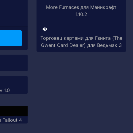
More Furnaces для Майнкрафт
1.10.2
Торговец картами для Гвинта (The
Gwent Card Dealer) для Ведьмак 3
v 1.0
 Fallout 4