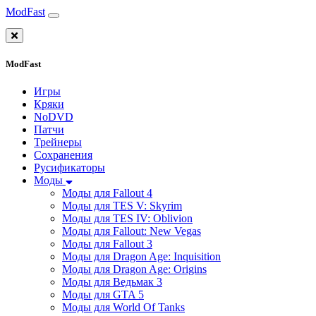
ModFast
ModFast
Игры
Кряки
NoDVD
Патчи
Трейнеры
Сохранения
Русификаторы
Моды
Моды для Fallout 4
Моды для TES V: Skyrim
Моды для TES IV: Oblivion
Моды для Fallout: New Vegas
Моды для Fallout 3
Моды для Dragon Age: Inquisition
Моды для Dragon Age: Origins
Моды для Ведьмак 3
Моды для GTA 5
Моды для World Of Tanks