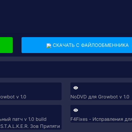
СКАЧАТЬ С ФАЙЛООБМЕННИКА
owbot v 1.0
NoDVD для Growbot v 1.0
ый патч v 1.0 build
F4Fixes - Исправления для
S.T.A.L.K.E.R. Зов Припяти