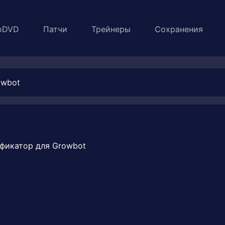
oDVD
Патчи
Трейнеры
Сохранения
owbot