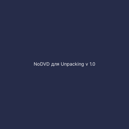
NoDVD для Unpacking v 1.0