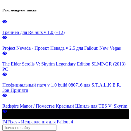
Рекомендуем также
Трейнер для Re.Surs v 1.0 (+12)
Project Nevada - Проект Невада v 2.5 для Fallout: New Vegas
The Elder Scrolls V: Skyrim Legendary Edition SLMP-GR (2013)
PC
Неофициальный патч v 1.0 build 080716 для S.T.A.L.K.E.R.
Зов Припяти
Redspire Manor / Поместье Красный Шпиль для TES V: Skyrim
F4Fixes - Исправления для Fallout 4