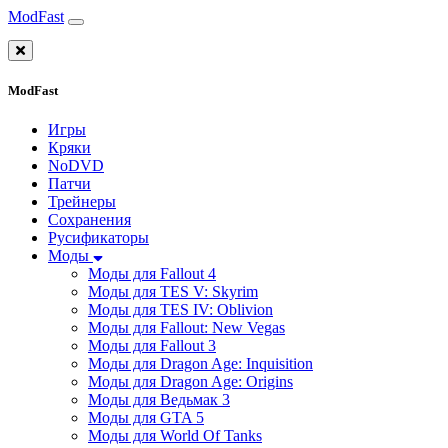
ModFast
ModFast
Игры
Кряки
NoDVD
Патчи
Трейнеры
Сохранения
Русификаторы
Моды
Моды для Fallout 4
Моды для TES V: Skyrim
Моды для TES IV: Oblivion
Моды для Fallout: New Vegas
Моды для Fallout 3
Моды для Dragon Age: Inquisition
Моды для Dragon Age: Origins
Моды для Ведьмак 3
Моды для GTA 5
Моды для World Of Tanks