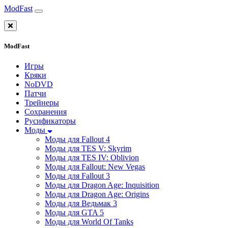
ModFast
ModFast
Игры
Кряки
NoDVD
Патчи
Трейнеры
Сохранения
Русификаторы
Моды
Моды для Fallout 4
Моды для TES V: Skyrim
Моды для TES IV: Oblivion
Моды для Fallout: New Vegas
Моды для Fallout 3
Моды для Dragon Age: Inquisition
Моды для Dragon Age: Origins
Моды для Ведьмак 3
Моды для GTA 5
Моды для World Of Tanks