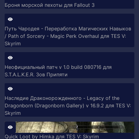
Броня морской пехоты для Fallout 3
Путь Чародея - Переработка Магических Навыков
/ Path of Sorcery - Magic Perk Overhaul для TES V:
Skyrim
Неофициальный патч v 1.0 build 080716 для
S.T.A.L.K.E.R. Зов Припяти
Наследие Драконорожденного - Legacy of the
Dragonborn (Dragonborn Gallery) v 16.9.2 для TES V:
Skyrim
Quick Loot by Himka для TES V: Skyrim