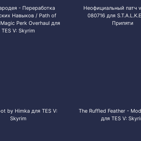
ародея - Переработка
Неофициальный патч v 
ких Навыков / Path of
080716 для S.T.A.L.K.E
 Magic Perk Overhaul для
Припяти
TES V: Skyrim
oot by Himka для TES V:
The Ruffled Feather - Mod
Skyrim
для TES V: Skyr