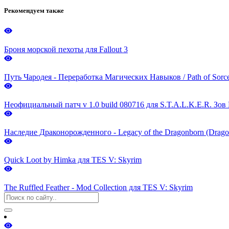
Рекомендуем также
Броня морской пехоты для Fallout 3
Путь Чародея - Переработка Магических Навыков / Path of Sorce
Неофициальный патч v 1.0 build 080716 для S.T.A.L.K.E.R. Зо
Наследие Драконорожденного - Legacy of the Dragonborn (Dragon
Quick Loot by Himka для TES V: Skyrim
The Ruffled Feather - Mod Collection для TES V: Skyrim