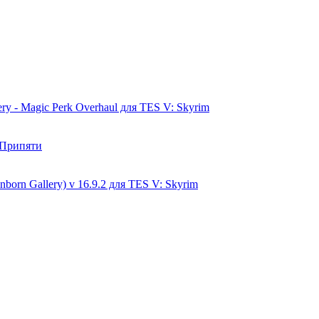
ry - Magic Perk Overhaul для TES V: Skyrim
в Припяти
born Gallery) v 16.9.2 для TES V: Skyrim