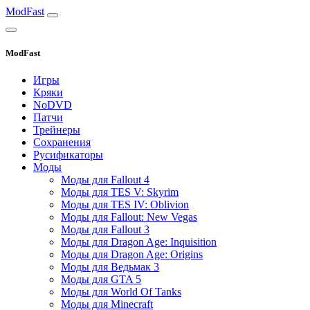
ModFast
ModFast
Игры
Кряки
NoDVD
Патчи
Трейнеры
Сохранения
Русификаторы
Моды
Моды для Fallout 4
Моды для TES V: Skyrim
Моды для TES IV: Oblivion
Моды для Fallout: New Vegas
Моды для Fallout 3
Моды для Dragon Age: Inquisition
Моды для Dragon Age: Origins
Моды для Ведьмак 3
Моды для GTA 5
Моды для World Of Tanks
Моды для Minecraft