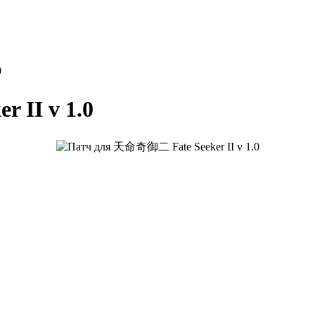
0
 II v 1.0