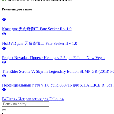
Рекомендуем также
Кряк для 天命奇御二 Fate Seeker II v 1.0
NoDVD для 天命奇御二 Fate Seeker II v 1.0
Project Nevada - Проект Невада v 2.5 для Fallout: New Vegas
The Elder Scrolls V: Skyrim Legendary Edition SLMP-GR (2013) P
Неофициальный патч v 1.0 build 080716 для S.T.A.L.K.E.R. Зо
F4Fixes - Исправления для Fallout 4