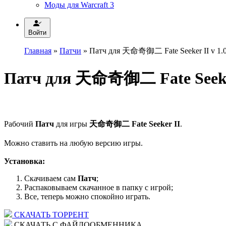
Моды для Warcraft 3
Войти
Главная
»
Патчи
» Патч для 天命奇御二 Fate Seeker II v 1.
Патч для 天命奇御二 Fate Seeker
Рабочий
Патч
для игры
天命奇御二 Fate Seeker II
.
Можно ставить на любую версию игры.
Установка:
Скачиваем сам
Патч
;
Распаковываем скачанное в папку с игрой;
Все, теперь можно спокойно играть.
СКАЧАТЬ ТОРРЕНТ
СКАЧАТЬ С ФАЙЛООБМЕННИКА