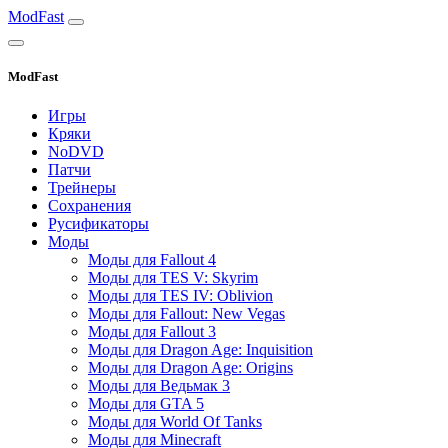
ModFast
ModFast
Игры
Кряки
NoDVD
Патчи
Трейнеры
Сохранения
Русификаторы
Моды
Моды для Fallout 4
Моды для TES V: Skyrim
Моды для TES IV: Oblivion
Моды для Fallout: New Vegas
Моды для Fallout 3
Моды для Dragon Age: Inquisition
Моды для Dragon Age: Origins
Моды для Ведьмак 3
Моды для GTA 5
Моды для World Of Tanks
Моды для Minecraft