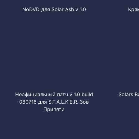
NoDVD для Solar Ash v 1.0
Кряк
Неофициальный патч v 1.0 build
Solars B
080716 для S.T.A.L.K.E.R. Зов
Припяти