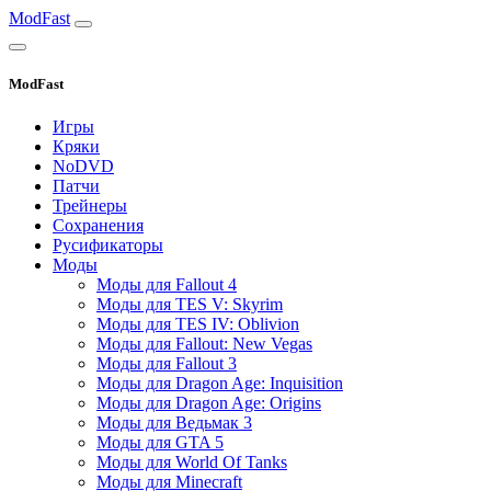
ModFast
ModFast
Игры
Кряки
NoDVD
Патчи
Трейнеры
Сохранения
Русификаторы
Моды
Моды для Fallout 4
Моды для TES V: Skyrim
Моды для TES IV: Oblivion
Моды для Fallout: New Vegas
Моды для Fallout 3
Моды для Dragon Age: Inquisition
Моды для Dragon Age: Origins
Моды для Ведьмак 3
Моды для GTA 5
Моды для World Of Tanks
Моды для Minecraft