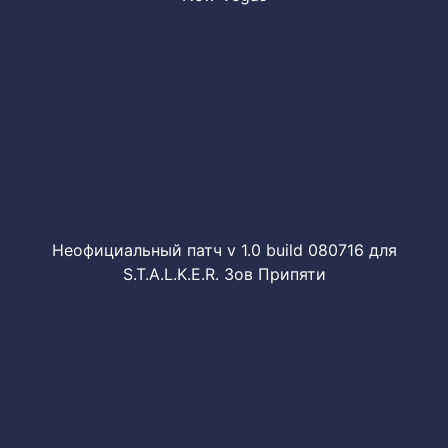
Неофициальный патч v 1.0 build 080716 для
S.T.A.L.K.E.R. Зов Припяти