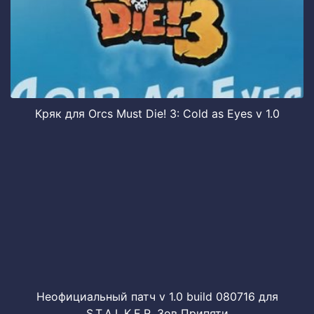
Кряк для Orcs Must Die! 3: Cold as Eyes v 1.0
Неофициальный патч v 1.0 build 080716 для
S.T.A.L.K.E.R. Зов Припяти