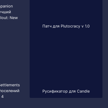
mpanion
лучший
llout: New
Патч для Plutocracy v 1.0
ettlements
 поселений
Русификатор для Candle
 4