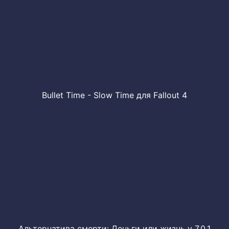
Bullet Time - Slow Time для Fallout 4
Альтернатива смерти: Деньги или жизнь v 7.0.1