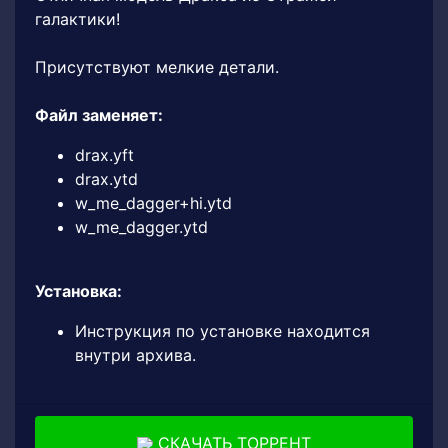
галактики!
Присутствуют мелкие детали.
Файл заменяет:
drax.yft
drax.ytd
w_me_dagger+hi.ytd
w_me_dagger.ytd
Установка:
Инструкция по установке находится
внутри архива.
СКАЧАТЬ ТОРРЕНТ