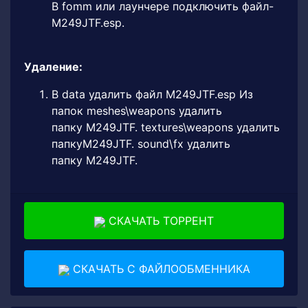
В fomm или лаунчере подключить файл-
М249JTF.esp.
Удаление:
В data удалить файл М249JTF.esp Из
папок meshes\weapons удалить
папку М249JTF. textures\weapons удалить
папкуМ249JTF. sound\fx удалить
папку М249JTF.
СКАЧАТЬ ТОРРЕНТ
СКАЧАТЬ С ФАЙЛООБМЕННИКА