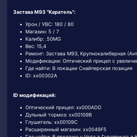
Застава М93 "Каратель":
Урон / УВС: 180 / 80
Магазин: 5 / 7
Калибр: .50MG
Вес: 15,4
Ремонт: Застава М93, Крупнокалиберная (Ан
Модификации: Оптический прицел с увеличе
Где найти: В локации Снайперская позиция
ID: xx00302A
ID модификаций:
Оптический прицел: xx000ADD
Дульный тормоз: xx00109B
Глушитель: xx00109C
Расширенный магазин: xx0049F5
Где найти: В продаже у Чета в Гудспрингс и