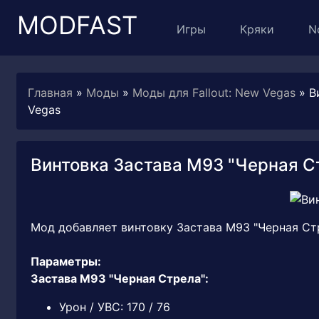
MODFAST
Игры
Кряки
N
Главная
»
Моды
»
Моды для Fallout: New Vegas
» В
Vegas
Винтовка Застава М93 "Черная Стр
Мод добавляет винтовку Застава М93 "Черная Стре
Параметры:
Застава М93 "Черная Стрела":
Урон / УВС: 170 / 76