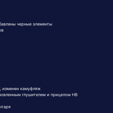
обавлены черные элементы
ов
", изменен камуфляж
ановленным глушителем и прицелом НВ
нтаря