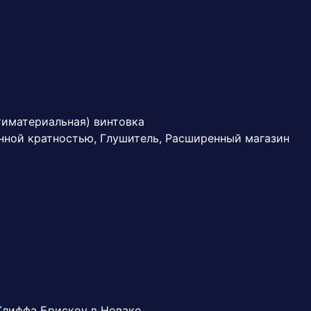
тиматериальная) винтовка
нной кратностью, Глушитель, Расширенный магазин
 Клиффа Брискоу в Новаке