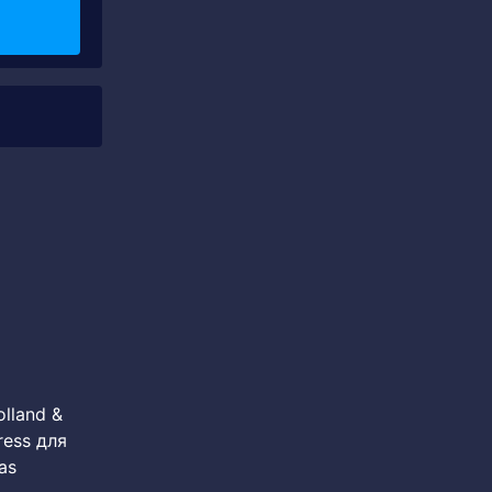
lland &
ress для
as