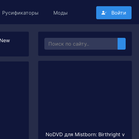
Русификаторы
Моды
Войти
 New
NoDVD для Mistborn: Birthright v