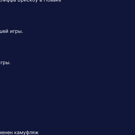
шей игры.
гры.
зменен камуфляж