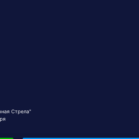
рная Стрела"
аря