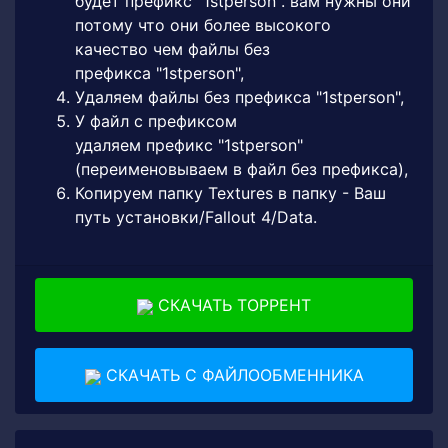
будет префикс "1stperson". вам нужны они
потому что они более высокого
качество чем файлы без
префикса "1stperson",
Удаляем файлы без префикса "1stperson",
У файл с префиксом
удаляем префикс "1stperson"
(переименовываем в файл без префикса),
Копируем папку Textures в папку - Ваш
путь установки/Fallout 4/Data.
СКАЧАТЬ ТОРРЕНТ
СКАЧАТЬ С ФАЙЛООБМЕННИКА