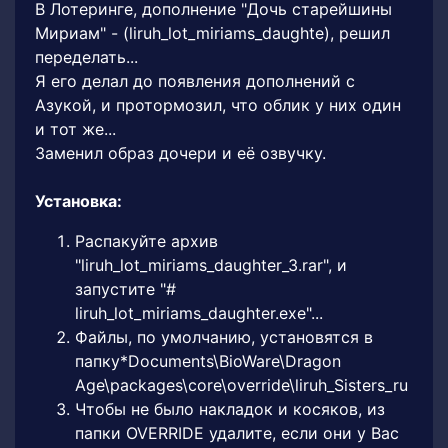
В Лотеринге, дополнение "Дочь старейшины
Мириам" - (liruh_lot_miriams_daughte), решил
переделать...
Я его делал до появления дополнений с
Азукой, и протормозил, что облик у них один
и тот же...
Заменил образ дочери и её озвучку.
Установка:
Распакуйте архив
"liruh_lot_miriams_daughter_3.rar", и
запустите "#
liruh_lot_miriams_daughter.exe"...
Файлы, по умолчанию, установятся в
папку*Documents\BioWare\Dragon
Age\packages\core\override\liruh_Sisters_ru
Чтобы не было накладок и косяков, из
папки OVERRIDE удалите, если они у Вас