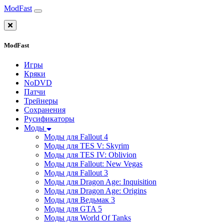
ModFast
ModFast
Игры
Кряки
NoDVD
Патчи
Трейнеры
Сохранения
Русификаторы
Моды
Моды для Fallout 4
Моды для TES V: Skyrim
Моды для TES IV: Oblivion
Моды для Fallout: New Vegas
Моды для Fallout 3
Моды для Dragon Age: Inquisition
Моды для Dragon Age: Origins
Моды для Ведьмак 3
Моды для GTA 5
Моды для World Of Tanks