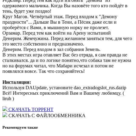
Редклиф. Перед тем как идти изгонять "Демона" из
одержимого мальчика. Когда Вы назовёте того кто пойдёт в
тень, будет уже поздно!
Круг Магов. Четвёртый зтаж. Перед входом к "Демону
праздности"... Дальше Вы в Тени, а Пёсик даже если и
проберётся с Вами, в мышиную норку не пролезет.
Орзамар. Перед тем как войти на Арену испытаний
Денерим. Жемчужина. Перед желанием заняться тем, для чего
это место собственно и предназначено.
Денерим. Перед входом в зал собрания Земель.
В этих местах игра отавляет Вас без отряда, я сам правда не
сталкивался. да и по логике понятно,что собака там не нужна
но на форумах читал, что Мабари исчезал и потом не
появлялся вовсе. Так что сохраняйтесь!
Инсталяция:
Используя DAUpdate, установите dao_extradogslot_rus.dazip
Всё! Интересных приключений Вам и Вашему любимцу. (
liruh )
СКАЧАТЬ ТОРРЕНТ
СКАЧАТЬ С ФАЙЛООБМЕННИКА
Рекомендуем также