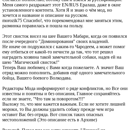
Меня самого раздражает этот EN/RUS Ералаш, даже в окне
установленного контента. Хотя Я и знаю о чём мод, но
хочется и название и описание на русском.
morozik75 Спасибо!, что порекомендовал мне заняться этим,
разминка поравилась и пошла на пользу.
Этот свисток висел на шее Вашего Мабари, когда он появился
после очередного "Доминирования" своих владений.
Не иначе он подружился с каким-то Чародеем, а может помог
ему отбиться от какой-то нечисти да так, что тот решил
наградить хозяина такой замечательной собаки, надев ей на
шею "Магический свисток!"
Теперь Ваш любимец с Вами когда пожелаете. А значит Ваш
отряд можно пополнить, добавив ещё одного замечательного
бойца, Вашего боевого Волкодава.
Редакторы Мода информируют о ряде конфликтов, но Все они
известны и понятны и без описания, Главное сохраняйтесь
если не знаете, "Что там за поворотом?!!"
Выложу то, что мне кажется важным. Если не хотите лишней
мороки, то Вы должны удалить собаку прежде чем игра
оставит Вас без отряда. Вот список таких опасных
местоположений (Это описание есть в Архиве)