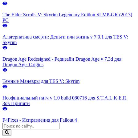
The Elder Scrolls V: Skyrim Legendary Edition SLMP-GR (2013)
PC
Альтернатива смерти: Деньги или жизнь v 7.0.1 для TES V:
Skyrim
Dragon Age Redesigned - Редизайн Dragon Age v 7.3d для
Dragon Age: Origins
Темные Маневры для TES V: Skyrim
Неофициальный патч v 1.0 build 080716 для S.T.A.L.K.E.R.
Зов Припяти
F4Fixes - Исправления для Fallout 4