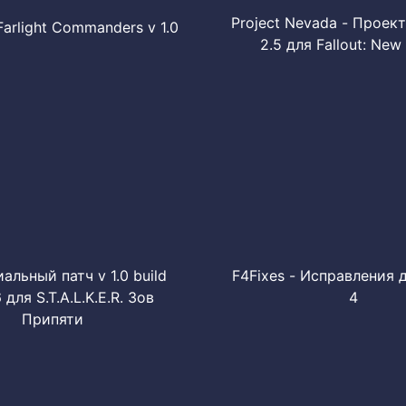
Project Nevada - Проек
Farlight Commanders v 1.0
2.5 для Fallout: New
льный патч v 1.0 build
F4Fixes - Исправления д
 для S.T.A.L.K.E.R. Зов
4
Припяти